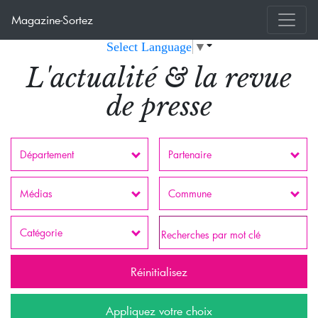
Magazine-Sortez
Select Language
▼
L'actualité & la revue
de presse
Département
Partenaire
Médias
Commune
Catégorie
Réinitialisez
Appliquez votre choix